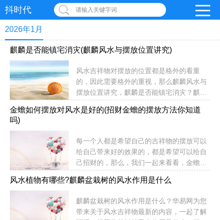
抖时代
请输入关键字词
2026年1月
麒麟是否能镇宅消灾(麒麟风水与摆放位置讲究)
风水吉祥物对摆放的位置都是格外的看重
的，因此需要格外的重视，那么麒麟风水与
摆放位置讲究，麒麟是否能镇宅消灾？麒麟
风水与摆放位置讲究1、麒麟摆放在卧室将
金蟾如何摆放对风水是好的(招财金蟾的摆放方法你知道
麒麟摆放在卧室之内，是祈求得贵子的吉祥
吗)
物。2、麒麟摆放在文昌位和财位麒麟摆放
在书房或者室内的文昌位，一搬摆放一对麒
每一个人都是希望自己的吉祥物的摆放可以
麟在书房的桌上或者办公桌上，头朝门口，
给自己带来好的效果的，都是希望可以给自
尾朝自己。雌雄的话，一左一右就行。如果
己招财的，那么，我们一起来看看，金蟾如
是利用麒麟来催财，可以摆放一对麒麟在财
何摆放对风水是好的？这些讲究你都知道
位便可实现。3、麒麟摆放在驿马方将麒麟
风水植物有哪些?麒麟盆栽树的风水作用是什么
吗？金蟾如何摆放对风水是好的？1、金蟾
摆放在驿马方，是最强的催贵升官的物品，
应摆放在财位。金蟾的摆放位置，应该根据
可以助官运畅通。4、麒麟摆放于大门口将
麒麟盆栽树的风水作用是什么？华易网为您
主人的生辰八字五行和大门的方位来确定财
麒麟摆放在房子的大门口，头向...
带来关于风水吉祥物最新的内容，一起了解
位在哪。然后把金蟾摆放在财位。2、金蟾