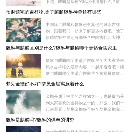
下吧。麒麟盆栽树的风水作用是什么？麒麟
分为2种，一种是吐钱金蟾，一种是不吐钱
掌别名麒麟角、玉麒麟。为戟科，大戟属观
的金蟾，吐钱的金蟾必须将嘴的方向对着宅
招财镇宅的吉祥物,除了麒麟貔貅神兽还有哪些
叶植物。麒麟掌原产印度东部。麒麟掌不耐
内，这表示金蟾能将钱财带进来，如果是朝
寒。一般在霜降前第一次寒流未来时就应入
外的话，有着向外吐钱的意思，因此不能向
中国除了麒麟和貔貅还有其他的风水吉祥
室。开始应注意室内通风，让其逐渐适应室
外。还有一种不吐钱的金蟾，如果对外，表
物，跟着我们一起来了解更多内容吧。除了
内小气候。冬季即使天暖，也不可搬到室外
示让金蟾出去叼钱。如果对内的...
麒麟貔貅神兽还有哪些？中国古代四大神兽
晒太阳。麒麟掌是我们常见室内观赏植物，
——青龙、白虎、朱雀、玄武中国古代招财
它具有翠绿而美丽的叶片，茎叶均具肉质，
貔貅与麒麟区别是什么?貔貅与麒麟哪个更适合摆家里
神兽——貔貅、金蟾、旺才中国古代镇宅神
株形优雅，酷似我国古代传说中的麒麟，具
兽——麒麟、龙、风、龟、狮子、大象、金
有较好的观赏价值。麒麟掌属带刺植物，在
貔貅与麒麟哪个更适合摆家里？为大家带来
蟾、貔貅中国古代四大灵兽——龙、凤、
风水学上，带刺类的植物一般具有消灾挡煞
风水吉祥物的最新内容，一起来看看吧！貔
龟、麟古人认为"麟体信厚,凤知治乱,龟兆吉
的作用。将其摆放在家中有煞...
貅与麒麟哪个更适合摆家里？寓意是貔貅更
凶,龙能变化"『六神』就是：青龙、白虎、
好些，但是如果求子的话，推荐是要在家里
螣蛇、勾陈、朱雀、玄武六只神兽招财镇宅
梦见金蟾好不好?梦见金蟾寓意着什么
卧室摆麒麟哦！1、貔貅别称“辟邪、天禄”，
的吉祥物一览葫芦在风水上葫芦也是一种能
是中国古书记载和汉族民间神话传说的一种
辟邪保平安的吉祥物，据说葫芦能吸收天地
金蟾是属于中国的吉祥物之一，也是最为受
凶猛的瑞兽。貔貅有嘴无肛，能吞万物而不
间所有的气，煞气也能吸收。所以也就具有
到大家喜欢的吉祥物之一的，那么，我们一
泄，只进不出、神通特异，故有招财进宝、
了辟...
起来看看，梦见金蟾好不好？梦见金蟾寓意
吸纳四方之财的寓意，同时也有赶走邪气、
着什么？梦见金蟾好不好？梦见金蟾寓意着
招财旺财、镇宅化煞、辟邪、带来好运的作
貔貅是麒麟吗?貔貅的供奉的讲究
什么？好的。梦到金蟾是一个非常好的预兆
用，为古代五大瑞兽之一（此外是龙、凤、
的。蟾蜍在古代是吉祥物，可以辟邪。金蟾
龟、麒麟），称为招财神兽。 2、麒麟是中