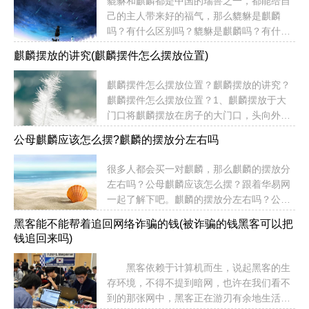
貔貅和麒麟都是中国的瑞兽之一，都能给自
成群是大吉大利之兆。金蟾乃祥瑞，预计可
国古代汉族神话传说中的传统祥兽，性情温
己的主人带来好的福气，那么貔貅是麒麟
能最近将会有不平常事情发生，可要多加注
和，传说能...
吗？有什么区别吗？貔貅是麒麟吗？有什么
意了，但是金蟾本属祥瑞，所以应当是有惊
区别吗？麒麟麒麟从其外部形状上看，集狮
无险。会有不平常事情发生，可要多加注意
麒麟摆放的讲究(麒麟摆件怎么摆放位置)
头、鹿角，虎眼、麋身、龙鳞，牛尾就于一
了，但是金蟾本属祥瑞，所以应当是有惊无
体；尾巴毛状像龙尾，有一角带肉。但据说
险。但是不同的人梦到金蟾的寓意也是不一
麒麟摆件怎么摆放位置？麒麟摆放的讲究？
麒麟的身体像麝鹿，它被古人视为神宠、仁
样的已婚者梦见金蟾预示出远门，无碍，尽
麒麟摆件怎么摆放位置？1、麒麟摆放于大
宠。麒麟长寿，能活两千年。能吐火，声音
情放松吧。生意人梦见金蟾主...
门口将麒麟摆放在房子的大门口，头向外，
如雷。“有毛之虫三百六十，而麒麟为之
可以挡煞、旺宅主财运。麒麟一般以细巧为
长”（有毛之虫：有毛的动物）。麒麟与凤、
公母麒麟应该怎么摆?麒麟的摆放分左右吗
宜，摆放在房子的大门，可以旺家中男女之
龟、龙合称为“四灵”。从古到今都是公堂、
运。2、麒麟摆放在文昌位和财位麒麟摆放
祠堂、大宅上的装饰品，有旺丁、挡煞、镇
很多人都会买一对麒麟，那么麒麟的摆放分
在书房或者室内的文昌位，一搬摆放一对麒
宅、振官威之用，也是权贵的象征。貔貅貔
左右吗？公母麒麟应该怎么摆？跟着华易网
麟在书房的桌上或者办公桌上，头朝门口，
貅者，其身形如虎豹，其首尾...
一起了解下吧。麒麟的摆放分左右吗？公母
尾朝自己。雌雄的话，一左一右就行。如果
麒麟应该怎么摆？1、 麒麟与龙神、风神、
是利用麒麟来催财，可以摆放一对麒麟在财
黑客能不能帮着追回网络诈骗的钱(被诈骗的钱黑客可以把
龟神，在古时被称为四灵兽，中国认为麒麟
位便可实现。3、麒麟摆放在驿马方将麒麟
钱追回来吗)
是圣物，灵物，而应该得到尊重和崇拜，你
摆放在驿马方，是最强的催贵升官的物品，
把麒麟挂在窗子上是对灵物的不尊，甚至是
可以助官运畅通。4、麒麟摆放在卧室将麒
黑客依赖于计算机而生，说起黑客的生
不重视。麒麟用途非常广泛，麒麟可以帮助
麟摆放在卧室之内，是祈求得...
存环境，不得不提到暗网，也许在我们看不
屋主挡煞，放置在大门口便最为恰当，也没
到的那张网中，黑客正在游刃有余地生活
有方向之分，更不会因为摆放不当而令你交