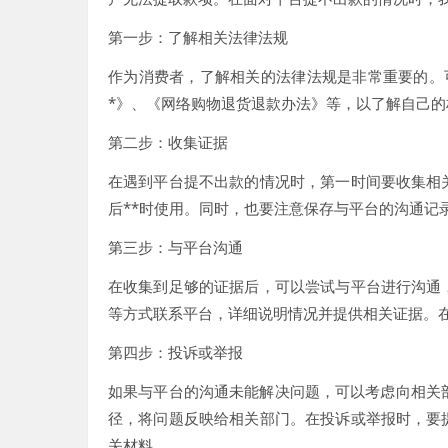
第一步：了解相关法律法规
作为消费者，了解相关的法律法规是非常重要的。
*》、《网络购物退货退款办法》等，以了解自己的
第二步：收集证据
在遇到平台提不出款的情况时，第一时间要收集相
后**时使用。同时，也要注意保存与平台的沟通记
第三步：与平台沟通
在收集到足够的证据后，可以尝试与平台进行沟通
等方式联系平台，详细说明情况并提供相关证据。
第四步：投诉或举报
如果与平台的沟通未能解决问题，可以考虑向相关
径，将问题反映给相关部门。在投诉或举报时，要
关材料。