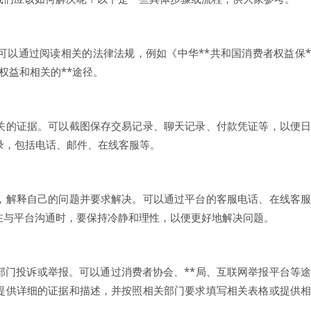
可以通过阅读相关的法律法规，例如《中华**共和国消费者权益保*
权益和相关的**途径。
关的证据。可以截图保存交易记录、聊天记录、付款凭证等，以便日
录，包括电话、邮件、在线客服等。
，解释自己的问题并要求解决。可以通过平台的客服电话、在线客服
在与平台沟通时，要保持冷静和理性，以便更好地解决问题。
部门投诉或举报。可以通过消费者协会、**局、互联网举报平台等途
提供详细的证据和描述，并按照相关部门要求填写相关表格或提供相