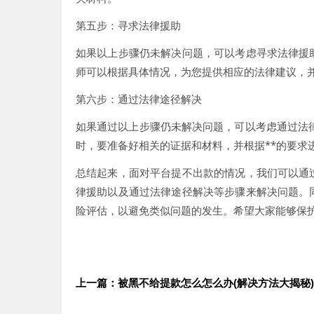
第五步：寻求法律援助
如果以上步骤仍未解决问题，可以考虑寻求法律援
师可以根据具体情况，为您提供相应的法律建议，并
第六步：通过法律途径解决
如果通过以上步骤仍未解决问题，可以考虑通过法律
时，要准备好相关的证据和材料，并根据**的要求
总结起来，面对平台提不出款的情况，我们可以通
律援助以及通过法律途径解决等步骤来解决问题。
险评估，以避免类似问题的发生。希望大家能够保
上一篇：被黑不给提款怎么怎么办(解决方法大揭秘)