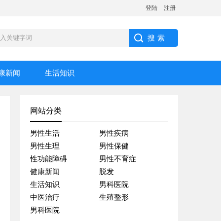
登陆
注册
康新闻
生活知识
网站分类
男性生活
男性疾病
男性生理
男性保健
性功能障碍
男性不育症
健康新闻
脱发
生活知识
男科医院
中医治疗
生殖整形
男科医院