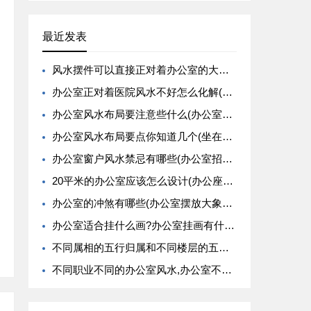
最近发表
风水摆件可以直接正对着办公室的大门吗(办公室的八卦镜的摆放可以正对着人吗)
办公室正对着医院风水不好怎么化解(办公室垃圾桶摆放不好会影响风水)
办公室风水布局要注意些什么(办公室办公桌摆放的风水禁忌解析大全)
办公室风水布局要点你知道几个(坐在办公室大门右侧的风水好不好)
办公室窗户风水禁忌有哪些(办公室招财的风水禁忌有哪些)
20平米的办公室应该怎么设计(办公座位在影印机或电脑后方的风水好吗)
办公室的冲煞有哪些(办公室摆放大象有什么风水寓意)
办公室适合挂什么画?办公室挂画有什么风水禁忌
不同属相的五行归属和不同楼层的五行归属
不同职业不同的办公室风水,办公室不同职位的旺运植物