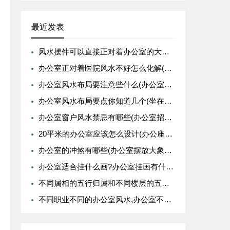
最近发表
风水摆件可以直接正对着办公室的大门吗(办公室的八卦镜的摆放可以正对着人吗)
办公室正对着医院风水不好怎么化解(办公室垃圾桶摆放不好会影响风水)
办公室风水布局要注意些什么(办公室办公桌摆放的风水禁忌解析大全)
办公室风水布局要点你知道几个(坐在办公室大门右侧的风水好不好)
办公室窗户风水禁忌有哪些(办公室招财的风水禁忌有哪些)
20平米的办公室应该怎么设计(办公座位在影印机或电脑后方的风水好吗)
办公室的冲煞有哪些(办公室摆放大象有什么风水寓意)
办公室适合挂什么画?办公室挂画有什么风水禁忌
不同属相的五行归属和不同楼层的五行归属
不同职业不同的办公室风水,办公室不同职位的旺运植物