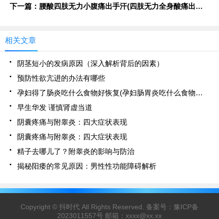
下一篇：腰酸四肢无力小腹痛出手汗(四肢无力全身酸痛出虚汗是什么病)
相关文章
阴茎短小的发病原因（深入解析背后的因素）
预防性欲亢进的办法有哪些
孕妇得了肠炎吃什么食物好恢复(孕妇肠胃炎吃什么食物调理)
早生华发 谨慎肾虚当道
阴囊疼痛与附睾炎：四大症状表现
阴囊疼痛与附睾炎：四大症状表现
精子去哪儿了？附睾炎的影响与防治
揭秘阳痿的常见原因：男性性功能障碍解析
Copyright ©
抖时代
All Rights Reserved. 备案号：
豫ICP备
2023011557号
邮箱：
xxxx@xx.xx