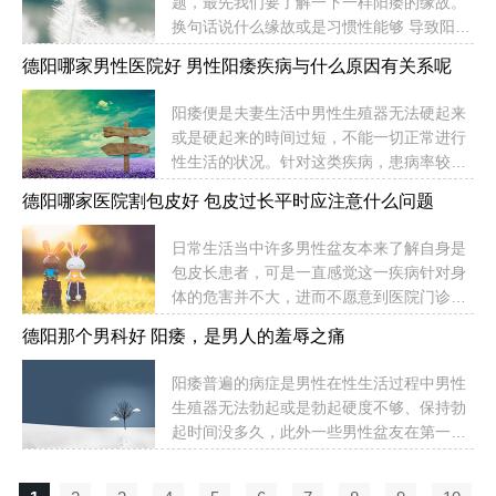
使婚姻摧毁。二、沉重的心理压力：早泄患
题，最先我们要了解一下一样阳痿的缘故。
冬季是男性早泄的高发期，由于人体生理原
者不可避免地肩负着超负荷的心...
换句话说什么缘故或是习惯性能够 导致阳
因在冬季会自然上升，严重的会干扰男性的
痿。德阳哪家男性医院？抽烟会导致阳痿
培训与生活，致使男性身理与精神的双重压
德阳哪家男性医院好 男性阳痿疾病与什么原因有关系呢
吗？阳痿，也就是大家所讲的勃起功能阻
力，严重了早泄等男性疾病的救治难度。性
碍。如今社会发展这一疾病十分普遍。最
生活时男人最怕什么，那一定是早泄早泄莫
阳痿便是夫妻生活中男性生殖器无法硬起来
先，阳痿一般一切疾病有非常大关联，一般
属了。踏入冬季后，男人早泄的发病率却也
或是硬起来的時间过短，不能一切正常进行
来说，造成阳痿的疾病，临床医学上包含内
随着季节有所增加。冬季男人...
性生活的状况。针对这类疾病，患病率较为
分泌紊乱，糖尿病患者，心脑血管病疾病，
高，许多缘故实际上是由于日常生活不留意
血压高这些，所以说在临床医学上通常一些
德阳哪家医院割包皮好 包皮过长平时应注意什么问题
和饮食搭配调整不太好导致的，尽可能标准
疾病能够 造成阳痿，可是阳痿有时通常是一
自身的饮食搭配作息时间，防止阳痿的发
些疾病预警信息的数据信号，所以说在临床
日常生活当中许多男性盆友本来了解自身是
生。德阳哪家男性医院好？男性阳痿疾病与
医学上面有阳痿病症，特别是在中老年人患
包皮长患者，可是一直感觉这一疾病针对身
什么原因有关系呢？伴随着经济发展的迅猛
者发生阳痿的情况下一定要儿的消...
体的危害并不大，进而不愿意到医院门诊开
发展，男性疾病发生的占比愈来愈多，阳痿
展医治，但即便不医治应当在日常生活当中
便是在其中最让男性盆友谈虎色变的一种。
德阳那个男科好 阳痿，是男人的羞辱之痛
了解常见问题，下边关键给大伙儿介绍一下
阳痿一旦发生，不仅仅是危害夫妻生活，对
德阳哪家医院割包皮好？包皮过长平时应注
夫妻之间的情感也会产生巨大危害。假如长
阳痿普遍的病症是男性在性生活过程中男性
意什么问题？1.每日清理阴茎龟头男性包皮
期性无法得到医治，会状况越来越严重。此
生殖器无法勃起或是勃起硬度不够、保持勃
长者应当在日常生活当中留意清理的工作
疾病已变成认可的男性身心健康...
起时间没多久，此外一些男性盆友在第一次
中，全部阴茎龟头男性尿道口会包包包绕，
性生活时情绪过度精神紧张也会造成 阳痿，
包皮内板、阴茎龟头粘膜因为长期性不和外
或是患者遭受手术治疗或是创伤造成相关阴
部触碰，因而是较为柔嫩的，因而这里皮肤