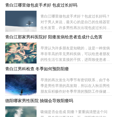
况已经不是什么稀奇的事情了。中年男性缺
这也是为什么难以自愈的个重要因素，下
青白江哪里做包皮手术好 包皮过长好吗
少活动、肥胖、疾病身染都是引发早泄再次
面，就具体能致使早泄的因素实施总结：心
出现的原因。然而当危机到夫妻感情时才真
理因素：心理疾病比如说精神分裂症、抑郁
青白江哪里做包皮手术好？包皮过长好吗？
正明白早泄的危害。直面青白江哪里有男科
症均与勃起功能障碍关于。性功能障碍也常
对于男人来说，最关心的是自己的生殖器官
医院？中年男性阳痿该怎么办？小编为大家
引来抑郁、焦虑等精神异常。年龄...
生长发育，许多男性再次出现包皮过长问
总结了几招，期望对男性们有一定的协助：
题，由于包茎的干扰，引发男性阴茎引来各
第二、仔细检查身体随着年龄的增涨，每年
青白江那家男科医院好 阳痿发病给患者造成什么危害
种炎症，对男性的身体引发极大的伤害，青
定期检查身体是每个男性对于自身和家庭的
白江哪里做包皮手术好？包皮过长好吗？
一种全权负责态度。仔细检查身体不仅能协
早泄认为许多朋友是知晓的，这是一种发病
1、假性包茎一般不干扰正常的夫妻生活，
助患者查出来自身的病情，更能协助查明早
率非常高的常见男科疾病，可以给患者朋友
但是包皮过长易引起炎症甚至阴茎癌，临床
泄的原因从而尽快实施正确的...
的性生活引发直接的干扰，进而致使患者朋
诊断上阴茎癌病人多为包茎包皮过长未解决
友的夫妻感情和受孕遭到困恼，所以对于早
的人群，所以最好在青少年时期做包皮环切
青白江男科检查 冬季如何预防阳痿
泄病发给患者引发的危害要实施理解，一一
术。2、危害女性健康。过长的包皮内存积
对应的实施专业的筛查也好自愈疾病来防止
大量包皮垢，包皮垢中满含各类细菌，而使
早泄的再次发生与季节有密切联系，由于冬
疾病引发更大的危害。青白江那家男科医院
女方妇科病反反复复传染久治不愈。临床诊
季是男性早泄的高发期，所以在入秋后男性
好？阳痿发病给患者造成什么危害？早泄病
断调差证明，包皮垢是女方宫颈恶...
朋友应积极作好冬季早泄的预防工作保健培
发给患者引发的危害如下一、干扰夫妻感
训。那么青白江男科检查？冬季如何预防阳
情：早泄患者因为无法顺利完成性交，从而
德阳哪家男性医院 抽烟会导致阳痿吗
痿？男性保健方面的专家引用：冬季早泄预
使自己和直系亲属无法享用到性生活，早泄
防工作处药膳良好的冬季生活习惯外，同时
的危害会严重干扰夫妻感情，严重者甚至致
吸烟是否会造成 阳痿？要重搞清楚这个问
要放松心情，有必要多食增强性欲的食物。