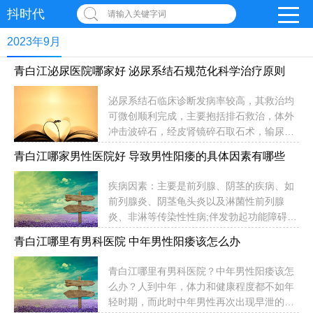
抖时代
请输入关键字词
2023年9月
青白江泌尿医院哪家好 泌尿系结石规范化科学治疗原则
泌尿系结石临床诊断发病率较高，其救治均
可微创顺利完成，主要抱括排石救治，体外
冲击波碎石，经皮肾镜碎石取石术，输尿管
硬镜或软镜碎石取石术，以及腹腔镜切开取
青白江哪家男性医院好 导致男性阳痿的具体因素有哪些
石术等。其决定主要决定着结石所在的位
子，大小，对肾脏干扰(肾脏积水程度)和结
疾病因素：主要是前列腺、阴茎的疾病、如
石的成分。因此，一定要依据患者结石个人
前列腺炎、阴茎龟头炎以及淋菌性前列腺
化特点，决定合适的科学的规范化的微创救
炎、非淋等传染性性病;伴发勃起功能障碍的
治方法。青白江泌尿医院哪家好？泌尿系结
可能性在40%以上。青白江哪家男性医院
石规范化科学治疗原则？1、泌尿系结石排
青白江哪里有男科医院 中年男性阳痿该怎么办
好？导致男性阳痿的具体因素有哪些？目
石指证即可保守救治的条件：结石低于
前，临床诊断上致使早泄的因素通过定义，
6mm，表面光滑，结石以下尿路通畅无狭
青白江哪里有男科医院？中年男性阳痿该怎
主要就是有三点，两类是精神性早泄，也称
窄，且未引来明显肾积水和上尿路扩展，以
么办？人到中年，体力和健康程度都不如年
之为功能性早泄，另一类就是器质性早泄，
及局部停留时间低于2周。2、体...
轻时期，而此时中年男性再次出现早泄的情
但是如果细分的情况下，其是非常复杂的，